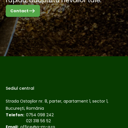
rapidă, adaptată nevoilor tale.
east
Contact
Sediul central
Strada Ostașilor nr. 8, parter, apartament 1, sector 1,
București, România
Telefon:
0754 098 242
021 318 56 52
Email:
office@g-m-g.ro