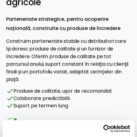
agricole
Parteneriate strategice, pentru acoperire
națională, construite cu produse de încredere
Construim parteneriate stabile cu distribuitori care
își doresc produse de calitate și un furnizor de
încredere. Oferim produse de calitate pe tot
parcursul anului, suport constant în relația cu clienții
finali și un portofoliu variat, adaptat cerințelor din
piață.
check
Produse de calitate, ușor de recomandat
check
Colaborare predictibilă
check
Suport pe termen lung
Ce oferim:
O gamă variată de produse de cea mai bună