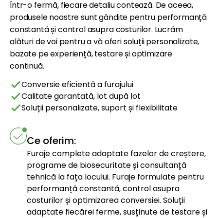
Într-o fermă, fiecare detaliu contează. De aceea,
produsele noastre sunt gândite pentru performanță
constantă și control asupra costurilor. Lucrăm
alături de voi pentru a vă oferi soluții personalizate,
bazate pe experiență, testare și optimizare
continuă.
check
Conversie eficientă a furajului
check
Calitate garantată, lot după lot
check
Soluții personalizate, suport și flexibilitate
Ce oferim:
Furaje complete adaptate fazelor de creștere,
programe de biosecuritate și consultanță
tehnică la fața locului. Furaje formulate pentru
performanță constantă, control asupra
costurilor și optimizarea conversiei. Soluții
adaptate fiecărei ferme, susținute de testare și