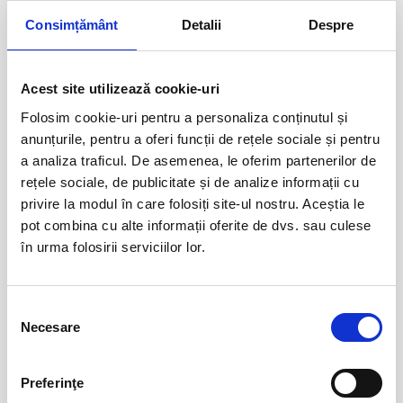
calitate, ambalate pentru retail, cu stocuri
Consimțământ
Detalii
Despre
predictibile și condiții comerciale competitive.
Un parteneriat stabil, construit pe încredere și
colaborare pe termen lung.
Acest site utilizează cookie-uri
Obiectiv:
Folosim cookie-uri pentru a personaliza conținutul și
Dezvoltarea unei rețele de distribuție solide, cu
anunțurile, pentru a oferi funcții de rețele sociale și pentru
un portofoliu sigur și ușor de recomandat, care
a analiza traficul. De asemenea, le oferim partenerilor de
să genereze încredere și vânzări constante.
rețele sociale, de publicitate și de analize informații cu
privire la modul în care folosiți site-ul nostru. Aceștia le
pot combina cu alte informații oferite de dvs. sau culese
în urma folosirii serviciilor lor.
Selecția
Necesare
consimțământului
Preferinţe