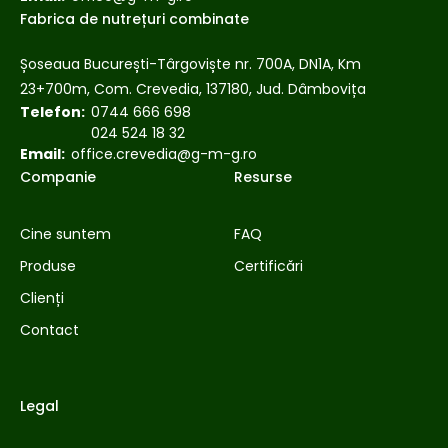
Fabrica de nutrețuri combinate
Șoseaua București-Târgoviște nr. 700A, DN1A, Km
23+700m, Com. Crevedia, 137180, Jud. Dâmbovița
Telefon:
0744 666 698
024 524 18 32
Email:
office.crevedia@g-m-g.ro
Companie
Resurse
Cine suntem
FAQ
Produse
Certificări
Clienți
Contact
Legal